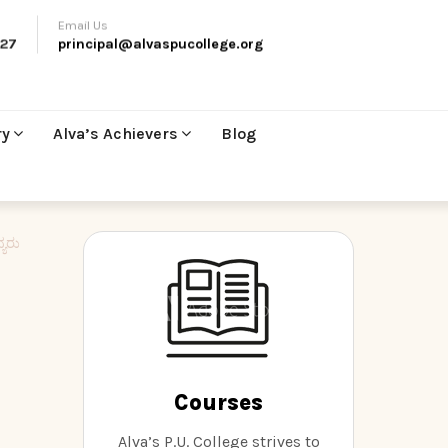
Email Us
27
principal@alvaspucollege.org
ry
Alva’s Achievers
Blog
್ಯರು
Courses
Alva’s P.U. College strives to