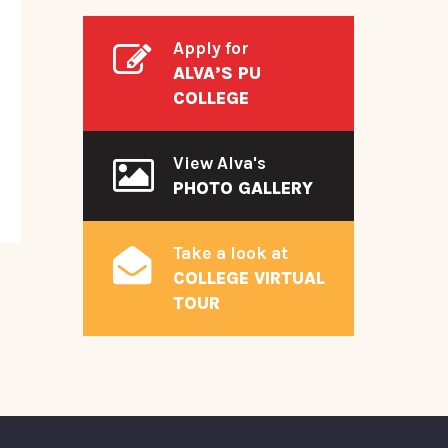
Apply for
ALVA’S PU
COLLEGE
View Alva's
PHOTO GALLERY
Take a look at
COLLEGE VIRTUAL
TOUR