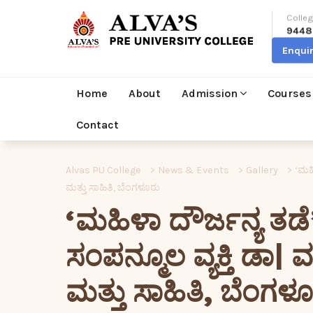
Colleg
9448
Enqui
Home
About
Admission
Courses
Contact
Alvas PU College
>
News & Events
>
Gallery
>
‘ಮಹಿ
ಮತ್ತು ಸಾಹಿತಿ, ಬೆಂಗಳೂರು
‘ಮಹಿಳಾ ದೌರ್ಜನ್ಯ ತಡೆ
ಸಂಪನ್ಮೂಲ ವ್ಯಕ್ತಿ ಡಾ|
ಮತ್ತು ಸಾಹಿತಿ, ಬೆಂಗಳ