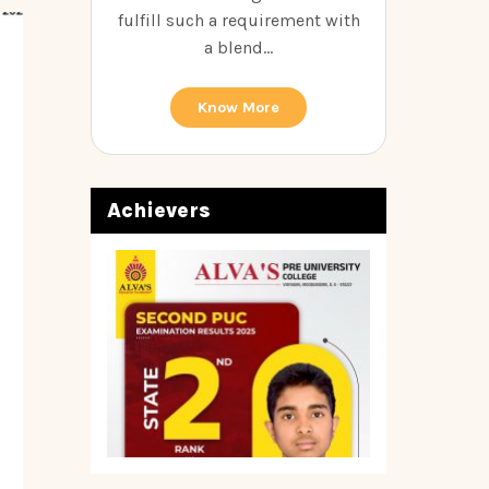
fulfill such a requirement with
a blend...
Know More
Achievers