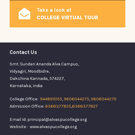
Take a look at
COLLEGE VIRTUAL TOUR
Contact Us
Smt. Sundari Ananda Alva Campus,
Vidyagiri, Moodbidre,
Dakshina Kannada, 574227,
Karnataka, India
College Office:
9448915155
,
9606044275
,
9606044279
Admission Office:
6366377825
,
6366377827
Email Id: principal@alvaspucollege.org
Website : www.alvaspucollege.org