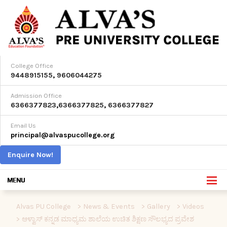
College Office
9448915155
,
9606044275
Admission Office
6366377823
,
6366377825
,
6366377827
Email Us
principal@alvaspucollege.org
Enquire Now!
Alvas PU College
>
News & Events
>
Gallery
>
Videos
>
ಆಳ್ವಾಸ್ ಕನ್ನಡ ಮಾಧ್ಯಮ ಶಾಲೆಯ ಉಚಿತ ಶಿಕ್ಷಣ ಸೌಲಭ್ಯದ ಪ್ರವೇಶ